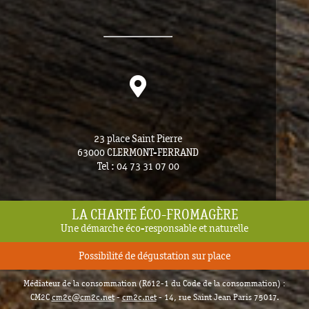
23 place Saint Pierre
63000 CLERMONT-FERRAND
Tel : 04 73 31 07 00
LA CHARTE ÉCO-FROMAGÈRE
Une démarche éco-responsable et naturelle
Possibilité de dégustation sur place
Médiateur de la consommation (R612-1 du Code de la consommation) :
CM2C
cm2c@cm2c.net
-
cm2c.net
- 14, rue Saint Jean Paris 75017.