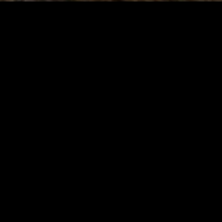
Présentation
C’est en plein cœur de Clermont-Ferrand qu’Olivier vous
attend pour vous faire partager sa passion du fromage et du
vin.
Venez à la découverte des produits d'Auvergne et d’ailleurs :
Olivier met un point d’honneur à vous proposer un large
panel de fromages de tous horizons, valorisant l’affinage, les
produits fermiers et au lait cru, dans un respect de la
saisonnalité.
Poussez la porte et venez vivre des instants fromages uniques
et exceptionnels.